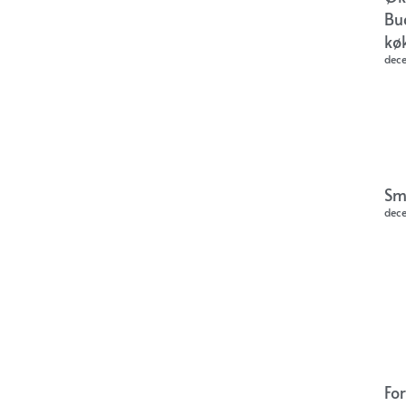
Bu
kø
dec
Sm
dec
Fo