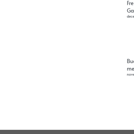
Fr
Ga
dec
Bu
me
nov