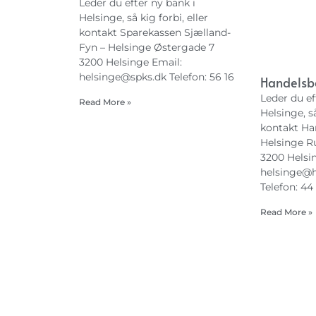
Leder du efter ny bank i
Helsinge, så kig forbi, eller
kontakt Sparekassen Sjælland-
Fyn – Helsinge Østergade 7
3200 Helsinge Email:
helsinge@spks.dk
Telefon: 56 16
Handelsb
Leder du ef
Read More »
Helsinge, så
kontakt Ha
Helsinge R
3200 Helsi
helsinge@h
Telefon: 44
Read More »