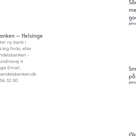
Så
me
go
janu
anken – Helsinge
ter ny bank i
 kig forbi, eller
ndelsbanken –
undinsvej 4
Sm
nge Email:
andelsbanken.dk
på
 56 32 00
janu
Øk