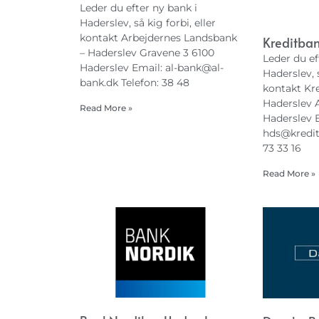
Leder du efter ny bank i
Haderslev, så kig forbi, eller
kontakt Arbejdernes Landsbank
Kreditba
– Haderslev Gravene 3 6100
Leder du ef
Haderslev Email:
al-bank@al-
Haderslev, s
bank.dk
Telefon: 38 48
kontakt Kr
Haderslev A
Read More »
Haderslev 
hds@kredi
73 33 16
Read More »