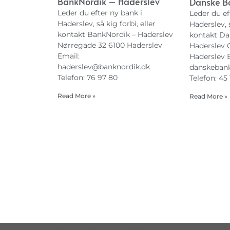
BankNordik – Haderslev
Danske B
Leder du efter ny bank i
Leder du ef
Haderslev, så kig forbi, eller
Haderslev, s
kontakt BankNordik – Haderslev
kontakt Da
Nørregade 32 6100 Haderslev
Haderslev 
Email:
Haderslev 
haderslev@banknordik.dk
danskeban
Telefon: 76 97 80
Telefon: 45 
Read More »
Read More »