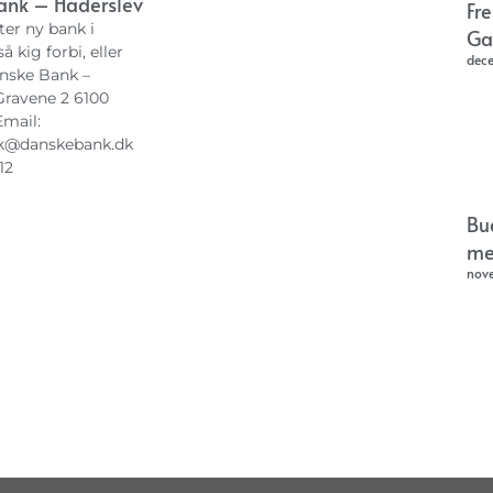
ank – Haderslev
Fr
ter ny bank i
Ga
å kig forbi, eller
dec
nske Bank –
Gravene 2 6100
Email:
k@danskebank.dk
12
Bu
me
nov