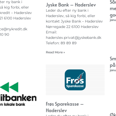
Så
ter ny bank i
Jyske Bank – Haderslev
me
å kig forbi, eller
Leder du efter ny bank i
kredit – Haderslev
go
Haderslev, så kig forbi, eller
21 6100 Haderslev
janu
kontakt Jyske Bank – Haderslev
Nørregade 22 6100 Haderslev
ce@nykredit.dk
Email:
 10 90
haderslev.privat@jyskebank.dk
Telefon: 89 89 89
Read More »
Sm
på
janu
Frøs Sparekasse –
Haderslev
Øk