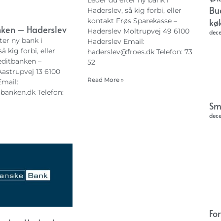
Leder du efter ny bank i
Bu
Haderslev, så kig forbi, eller
kontakt Frøs Sparekasse –
kø
nken – Haderslev
Haderslev Moltrupvej 49 6100
dec
ter ny bank i
Haderslev Email:
å kig forbi, eller
haderslev@froes.dk
Telefon: 73
editbanken –
52
astrupvej 13 6100
Read More »
Email:
tbanken.dk
Telefon:
Sm
dec
Fo