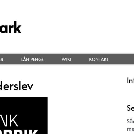
ark
ER
LÅN PENGE
WIKI
KONTAKT
In
erslev
Se
Så
me