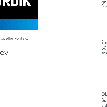
go
janu
bi, eller kontakt
Sm
på
lev
janu
Øk
Bu
kø