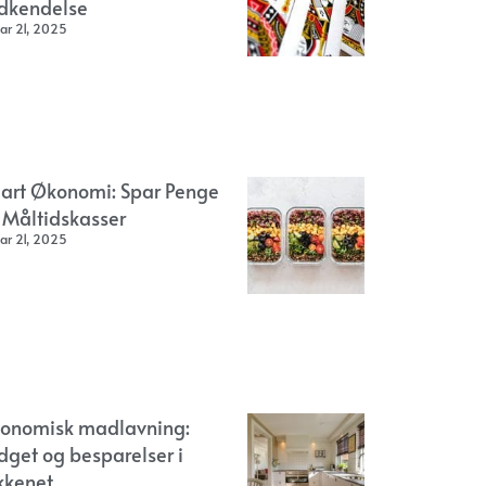
dkendelse
ar 21, 2025
art Økonomi: Spar Penge
 Måltidskasser
ar 21, 2025
onomisk madlavning:
dget og besparelser i
kkenet