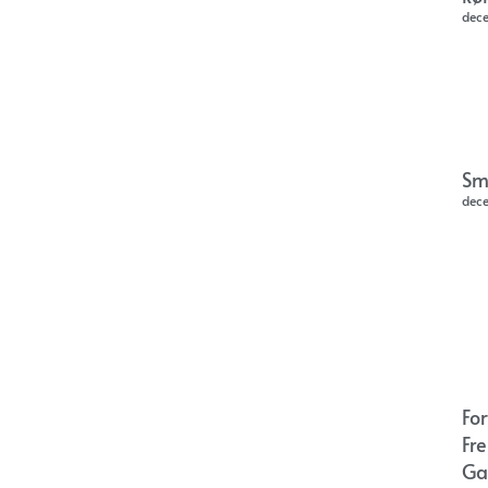
dec
Sm
dec
Fo
Fr
Ga