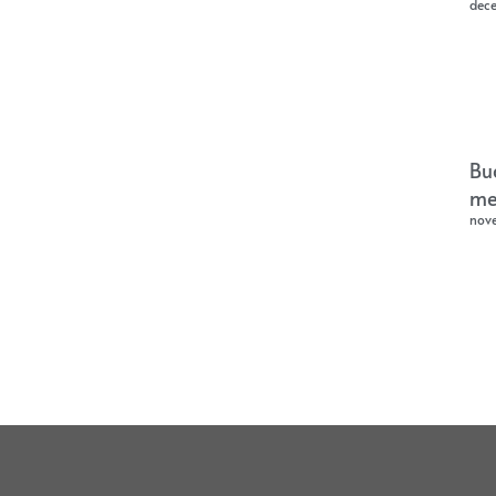
dec
Bu
me
nov