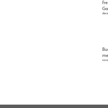
Fr
Ga
dec
Bu
me
nov