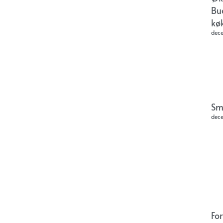
Bu
kø
dec
Sm
dec
Fo