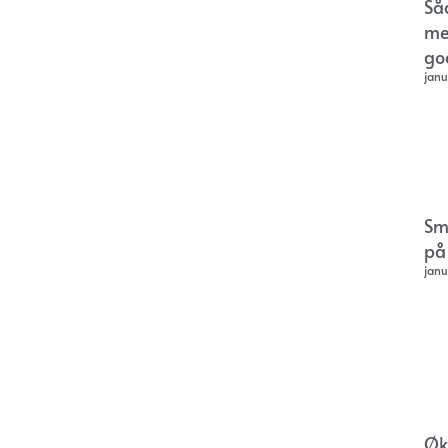
Så
me
go
janu
Sm
på
janu
Øk