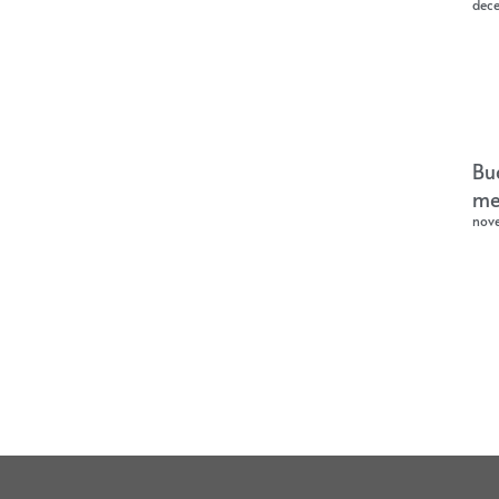
dec
Bu
me
nov