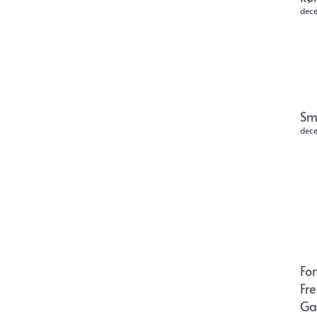
dec
Sm
dec
Fo
Fr
Ga