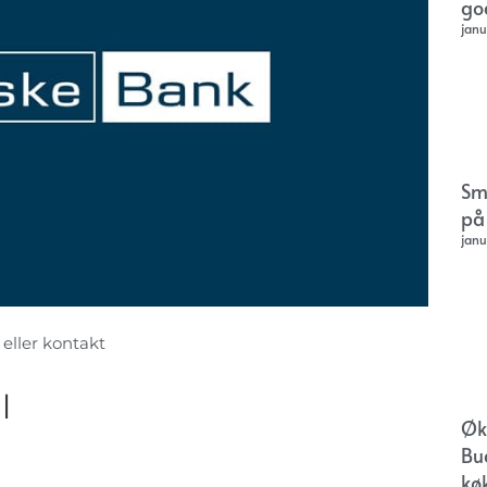
go
janu
Sm
på
janu
 eller kontakt
l
Øk
Bu
kø