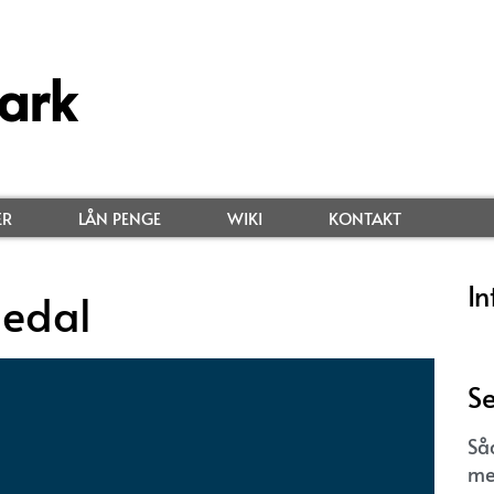
ark
ER
LÅN PENGE
WIKI
KONTAKT
In
gedal
Se
Så
me