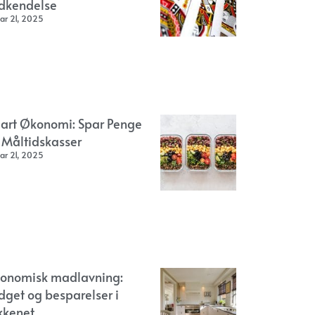
dkendelse
ar 21, 2025
art Økonomi: Spar Penge
 Måltidskasser
ar 21, 2025
onomisk madlavning:
dget og besparelser i
kkenet