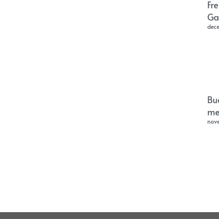
Fr
Ga
dec
Bu
me
nov