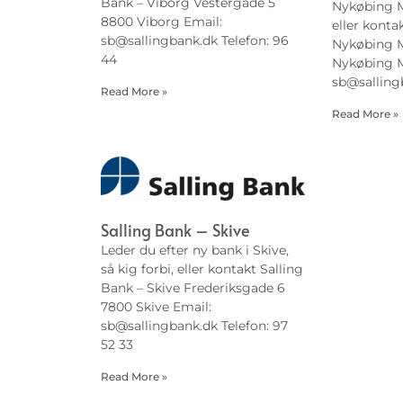
Bank – Viborg Vestergade 5
Nykøbing Mo
8800 Viborg Email:
eller konta
sb@sallingbank.dk
Telefon: 96
Nykøbing M
44
Nykøbing M
sb@salling
Read More »
Read More »
Salling Bank – Skive
Leder du efter ny bank i Skive,
så kig forbi, eller kontakt Salling
Bank – Skive Frederiksgade 6
7800 Skive Email:
sb@sallingbank.dk
Telefon: 97
52 33
Read More »