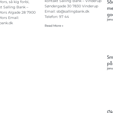
Så
kontakt Salling Bank – Vinderup
rs, så kig forbi,
Søndergade 30 7830 Vinderup
me
kt Salling Bank –
Email:
sb@sallingbank.dk
ors Algade 28 7900
go
Telefon: 97 44
ors Email:
janu
bank.dk
Read More »
Sm
på
janu
Øk