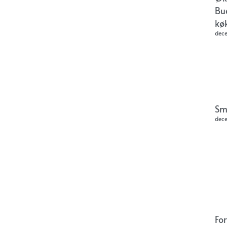
Bu
kø
dec
Sm
dec
Fo