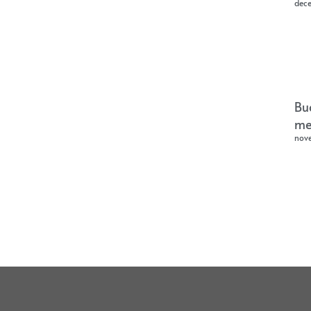
dec
Bu
me
nov