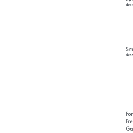
dec
Sm
dec
Fo
Fr
Ga