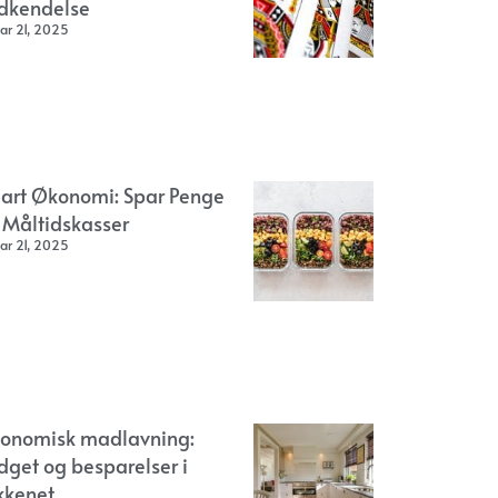
dkendelse
ar 21, 2025
art Økonomi: Spar Penge
 Måltidskasser
ar 21, 2025
onomisk madlavning:
dget og besparelser i
kkenet