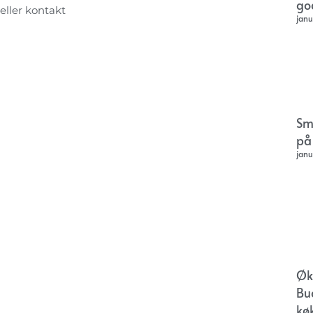
go
 eller kontakt
janu
Sm
på
janu
Øk
Bu
kø