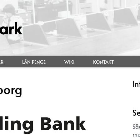
ark
ER
LÅN PENGE
WIKI
KONTAKT
In
borg
Se
Så
me