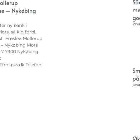
Så
ollerup
me
se – Nykøbing
go
janu
ter ny bank i
rs, så kig forbi,
kt Frøslev-Mollerup
 – Nykøbing Mors
 7 7900 Nykøbing
:
@fmspks.dk
Telefon:
Sm
på
janu
Øk