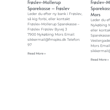
Frøslev-Mollerup
Frøslev-M
Sparekasse – Frøslev
Sparekas
Mors
Leder du efter ny bank i Frøslev,
så kig forbi, eller kontakt
Leder du ef
Frøslev-Mollerup Sparekasse –
Nykøbing Mo
Frøslev Frøslev Byvej 3
eller konta
7900 Nykøbing Mors Email:
Sparekasse
sikkermail@fmspks.dk
Telefon:
Vestergade
97
Mors Email
sikkermail
Read More »
Read More »