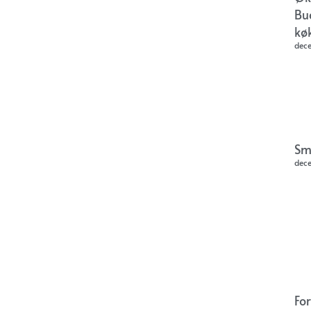
Bu
kø
dec
Sm
dec
Fo