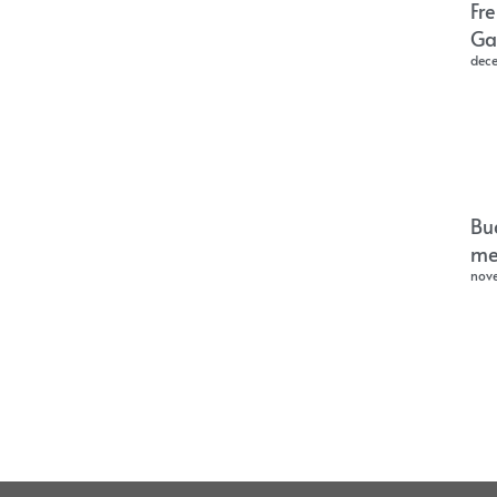
Fr
Ga
dec
Bu
me
nov