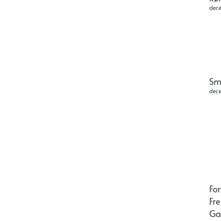
dec
Sm
dec
Fo
Fr
Ga