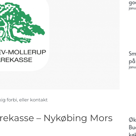
go
janu
Sm
på
janu
g forbi, eller kontakt
rekasse – Nykøbing Mors
Øk
Bu
kø