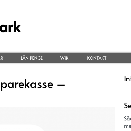
ark
ER
LÅN PENGE
WIKI
KONTAKT
In
Sparekasse –
Se
Så
me