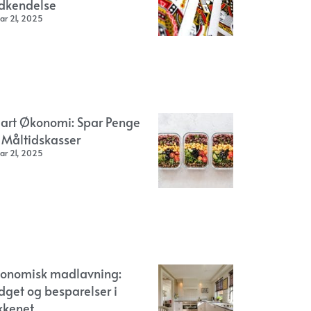
dkendelse
ar 21, 2025
art Økonomi: Spar Penge
 Måltidskasser
ar 21, 2025
onomisk madlavning:
dget og besparelser i
kkenet