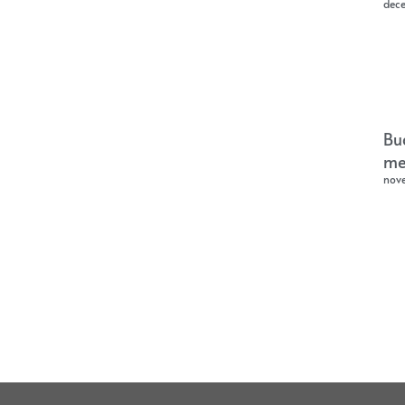
dec
Bu
me
nov