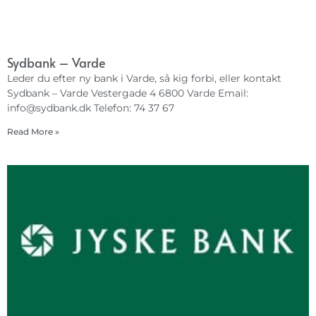
Sydbank – Varde
Leder du efter ny bank i Varde, så kig forbi, eller kontakt
Sydbank – Varde Vestergade 4 6800 Varde Email:
info@sydbank.dk
Telefon: 74 37 67
Read More »