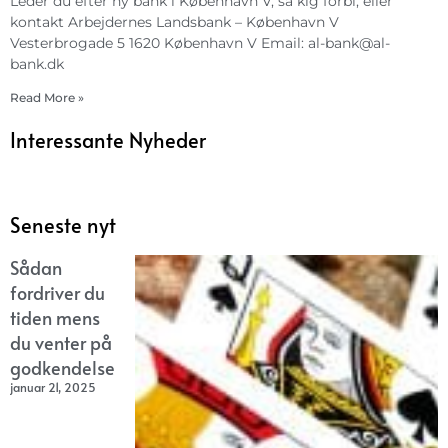
Leder du efter ny bank i København V, så kig forbi, eller
kontakt Arbejdernes Landsbank – København V
Vesterbrogade 5 1620 København V Email:
al-bank@al-
bank.dk
Read More »
Interessante Nyheder
Seneste nyt
Sådan
fordriver du
tiden mens
du venter på
godkendelse
januar 21, 2025