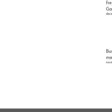
Fr
Ga
dec
Bu
me
nov