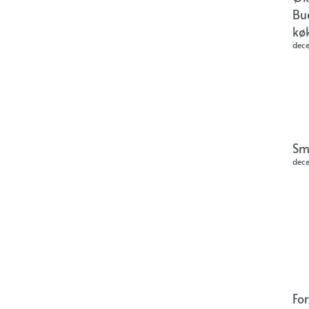
Bu
kø
dec
Sm
dec
Fo