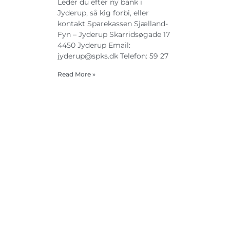
Leder du efter ny bank i
Jyderup, så kig forbi, eller
kontakt Sparekassen Sjælland-
Fyn – Jyderup Skarridsøgade 17
4450 Jyderup Email:
jyderup@spks.dk
Telefon: 59 27
Read More »