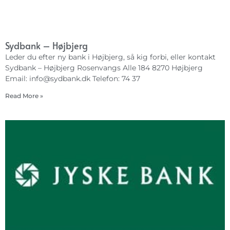
Sydbank – Højbjerg
Leder du efter ny bank i Højbjerg, så kig forbi, eller kontakt
Sydbank – Højbjerg Rosenvangs Alle 184 8270 Højbjerg
Email:
info@sydbank.dk
Telefon: 74 37
Read More »