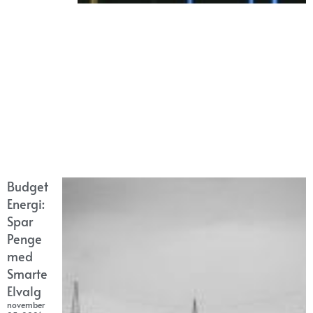
Budget
Energi:
Spar
Penge
med
Smarte
Elvalg
november