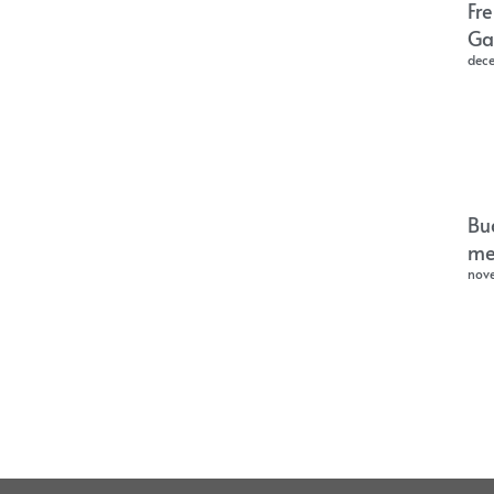
Fr
Ga
dec
Bu
me
nov