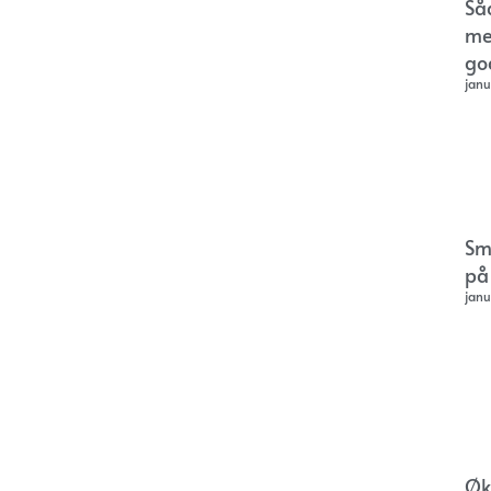
Så
me
go
janu
Sm
på
janu
Øk