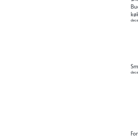
Bu
kø
dec
Sm
dec
Fo