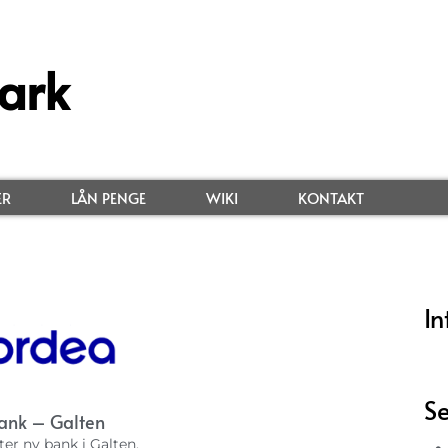
ark
ER
LÅN PENGE
WIKI
KONTAKT
In
Se
ank – Galten
ter ny bank i Galten,