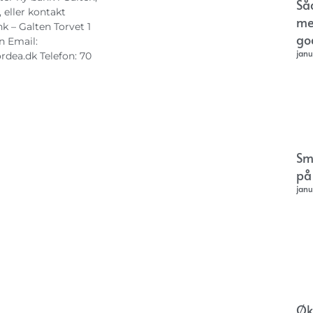
Så
, eller kontakt
me
 – Galten Torvet 1
go
n Email:
janu
rdea.dk
Telefon: 70
Sm
på
janu
Øk