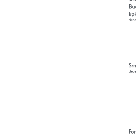
Bu
kø
dec
Sm
dec
Fo