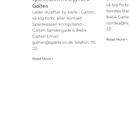
Galten
så kig forbi
Nordea Bank
Leder du efter ny bank i Galten,
8464 Galte
så kig forbi, eller kontakt
nordea@no
Sparekassen Kronjylland –
33
Galten Søndergade 6 8464
Galten Email:
Read More »
galten@sparkron.dk
Telefon: 70
22
Read More »