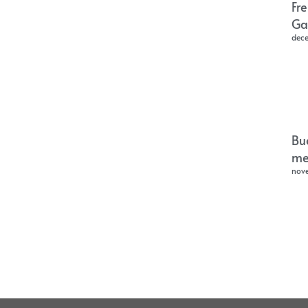
Fr
Ga
dec
Bu
me
nov