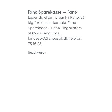
Fanø Sparekasse – Fanø
Leder du efter ny bank i Fanø, så
kig forbi, eller kontakt Fanø
Sparekasse – Fanø Tinghustorv
51 6720 Fanø Email:
fanoespk@fanoespk.dk
Telefon:
75 16 25
Read More »