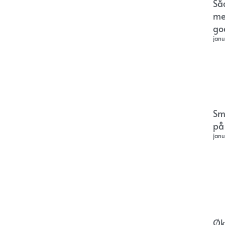
Så
me
go
janu
Sm
på
janu
Øk