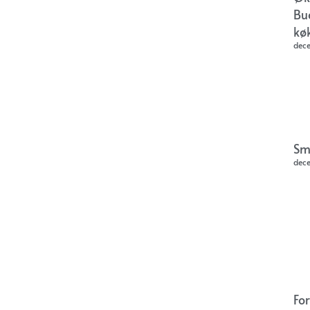
Bu
kø
dec
Sm
dec
Fo