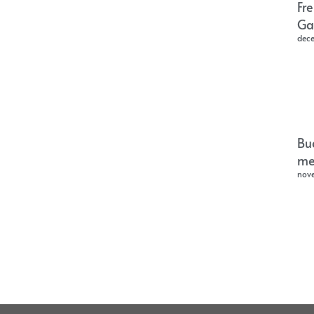
Fr
Ga
dec
Bu
me
nov