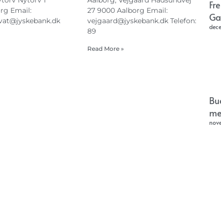
torv Nytorv 1
Aalborg, Vejgaard Hadsundvej
Fr
rg Email:
27 9000 Aalborg Email:
Ga
ivat@jyskebank.dk
vejgaard@jyskebank.dk
Telefon:
dec
89
Read More »
Bu
me
nov