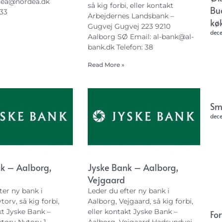
dea@nordea.dk
så kig forbi, eller kontakt
Bu
 33
Arbejdernes Landsbank –
kø
Gugvej Gugvej 223 9210
dec
Aalborg SØ Email:
al-bank@al-
bank.dk
Telefon: 38
Read More »
Sm
dec
k – Aalborg,
Jyske Bank – Aalborg,
Vejgaard
ter ny bank i
Leder du efter ny bank i
torv, så kig forbi,
Aalborg, Vejgaard, så kig forbi,
kt Jyske Bank –
eller kontakt Jyske Bank –
Fo