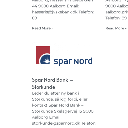
Aalborg, Hasseris Thulebakken
Aalborg, Ny
44 9000 Aalborg Email:
9000 Aalbo
hasseris@jyskebank.dk
Telefon:
aalborg.pr
89
Telefon: 89
Read More »
Read More »
Spar Nord Bank –
Storkunde
Leder du efter ny bank i
Storkunde, så kig forbi, eller
kontakt Spar Nord Bank –
Storkunde Skelagervej 15 9000
Aalborg Email:
storkunde@sparnord.dk
Telefon: