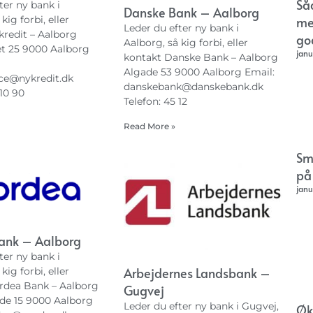
Så
ter ny bank i
Danske Bank – Aalborg
me
kig forbi, eller
Leder du efter ny bank i
kredit – Aalborg
go
Aalborg, så kig forbi, eller
t 25 9000 Aalborg
janu
kontakt Danske Bank – Aalborg
Algade 53 9000 Aalborg Email:
ce@nykredit.dk
danskebank@danskebank.dk
 10 90
Telefon: 45 12
Read More »
Sm
på
janu
ank – Aalborg
ter ny bank i
Arbejdernes Landsbank –
kig forbi, eller
rdea Bank – Aalborg
Gugvej
de 15 9000 Aalborg
Leder du efter ny bank i Gugvej,
Øk