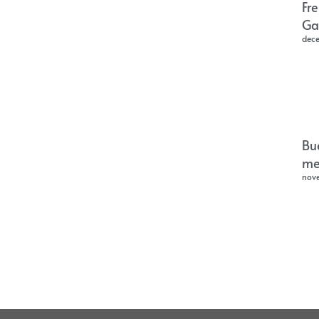
Fr
Ga
dec
Bu
me
nov