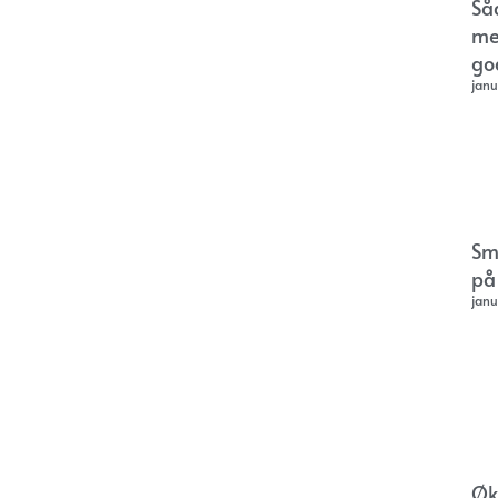
Så
me
go
janu
Sm
på
janu
Øk