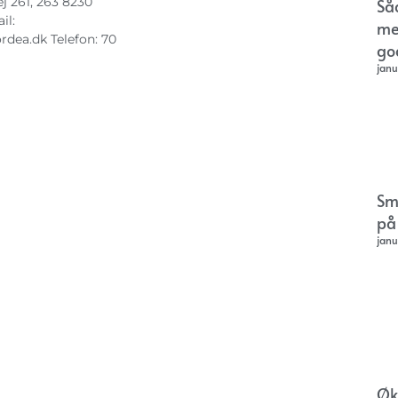
j 261, 263 8230
Så
il:
me
rdea.dk
Telefon: 70
go
janu
Sm
på
janu
Øk