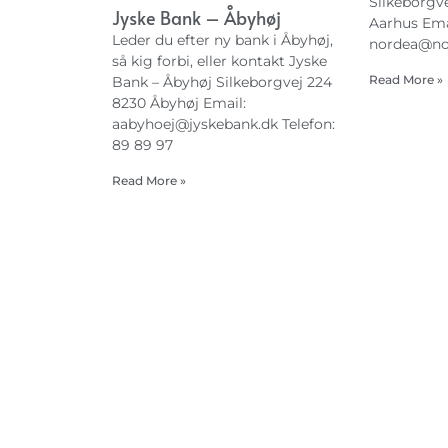
Silkeborgve
Jyske Bank – Åbyhøj
Aarhus Ema
Leder du efter ny bank i Åbyhøj,
nordea@no
så kig forbi, eller kontakt Jyske
Read More »
Bank – Åbyhøj Silkeborgvej 224
8230 Åbyhøj Email:
aabyhoej@jyskebank.dk
Telefon:
89 89 97
Read More »