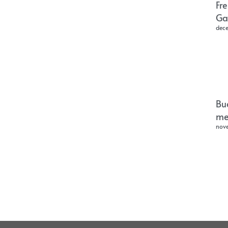
Fr
Ga
dec
Bu
me
nov