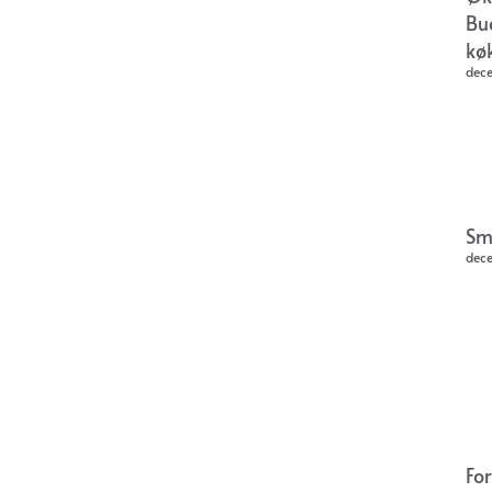
Bu
kø
dec
Sm
dec
Fo