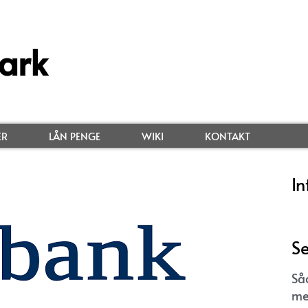
ark
ER
LÅN PENGE
WIKI
KONTAKT
In
Se
Så
me