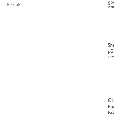
go
eller kontakt
janu
Sm
på
janu
Øk
Bu
kø