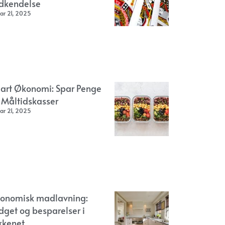
dkendelse
ar 21, 2025
art Økonomi: Spar Penge
 Måltidskasser
ar 21, 2025
onomisk madlavning:
dget og besparelser i
kkenet