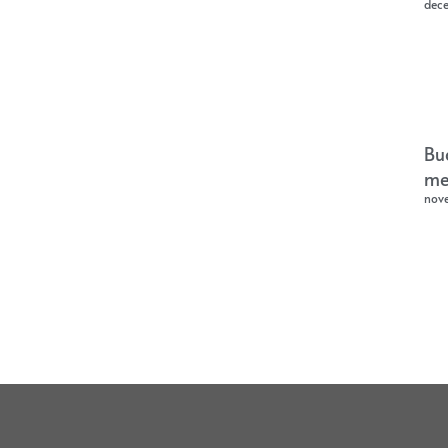
dec
Bu
me
nov