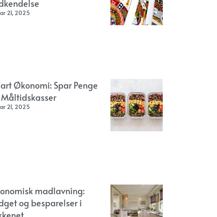
dkendelse
ar 21, 2025
art Økonomi: Spar Penge
 Måltidskasser
ar 21, 2025
onomisk madlavning:
dget og besparelser i
kkenet