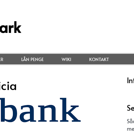
ark
ER
LÅN PENGE
WIKI
KONTAKT
In
cia
Se
Så
me