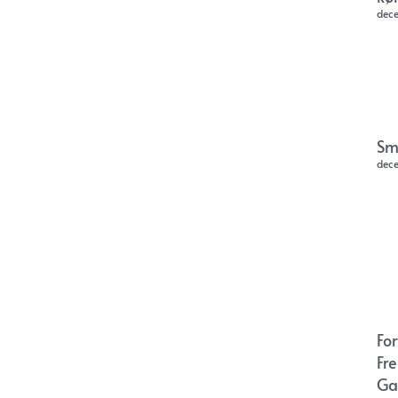
dec
Sm
dec
Fo
Fr
Ga