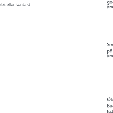
go
rbi, eller kontakt
janu
Sm
på
janu
Øk
Bu
kø