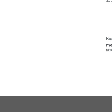
dec
Bu
me
nov