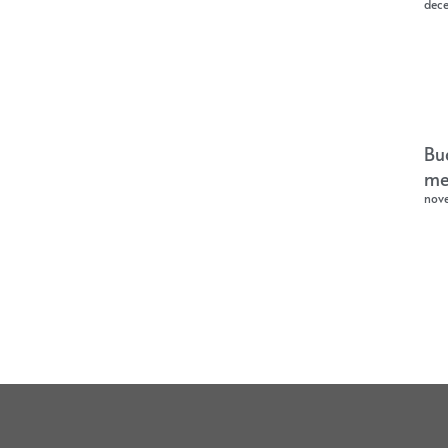
dec
Bu
me
nov