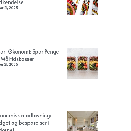
dkendelse
ar 21, 2025
art Økonomi: Spar Penge
 Måltidskasser
ar 21, 2025
onomisk madlavning:
dget og besparelser i
kkenet