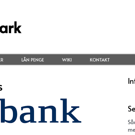
ark
ER
LÅN PENGE
WIKI
KONTAKT
In
s
Se
Så
me