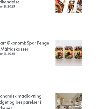
dkendelse
ar 21, 2025
art Økonomi: Spar Penge
 Måltidskasser
ar 21, 2025
onomisk madlavning:
dget og besparelser i
kkenet