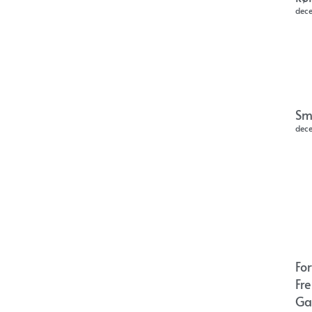
dec
Sm
dec
Fo
Fr
Ga