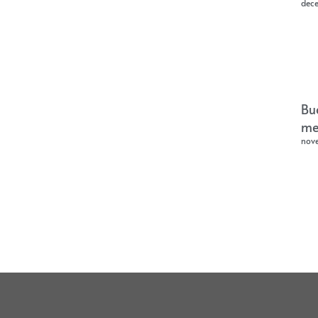
dec
Bu
me
nov