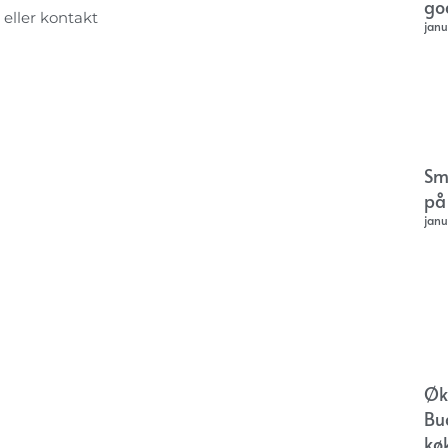
go
 eller kontakt
janu
Sm
på
janu
Øk
Bu
kø