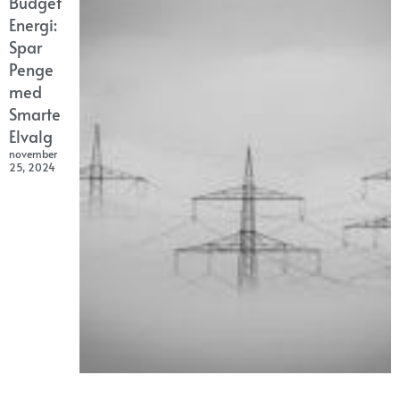
Budget
Energi:
Spar
Penge
med
Smarte
Elvalg
november
25, 2024