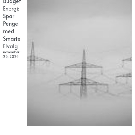
Budget
Energi:
Spar
Penge
med
Smarte
Elvalg
november
25, 2024