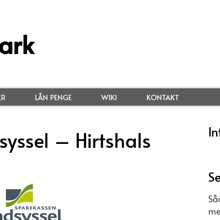
ark
ER
LÅN PENGE
WIKI
KONTAKT
In
yssel – Hirtshals
Se
Så
me