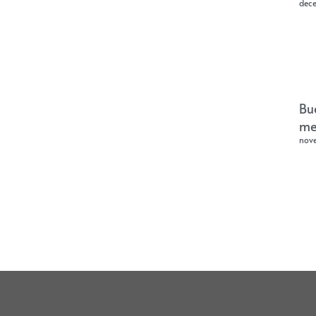
dec
Bu
me
nov