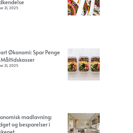
dkendelse
ar 21, 2025
art Økonomi: Spar Penge
 Måltidskasser
ar 21, 2025
onomisk madlavning:
dget og besparelser i
kkenet