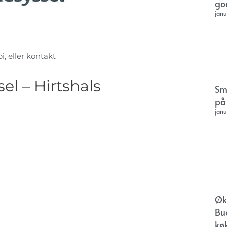
go
janu
i, eller kontakt
l – Hirtshals
Sm
på
janu
Øk
Bu
kø