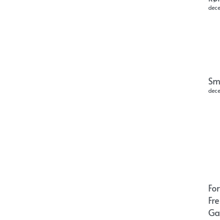
dec
Sm
dec
Fo
Fr
Ga