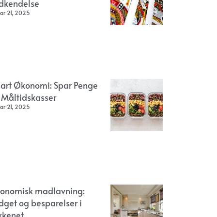
dkendelse
ar 21, 2025
art Økonomi: Spar Penge
 Måltidskasser
ar 21, 2025
onomisk madlavning:
dget og besparelser i
kkenet