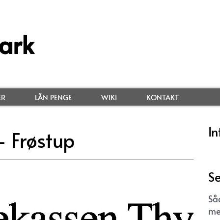
ark
ER
LÅN PENGE
WIKI
KONTAKT
In
 Frøstup
Se
Så
me