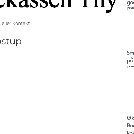
go
janu
, eller kontakt
østup
Sm
på
janu
Øk
Bu
kø