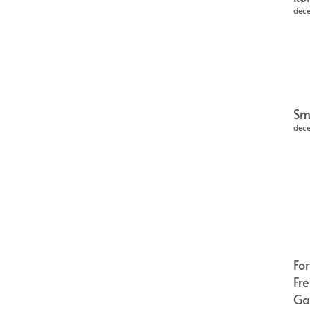
dec
Sm
dec
Fo
Fr
Ga