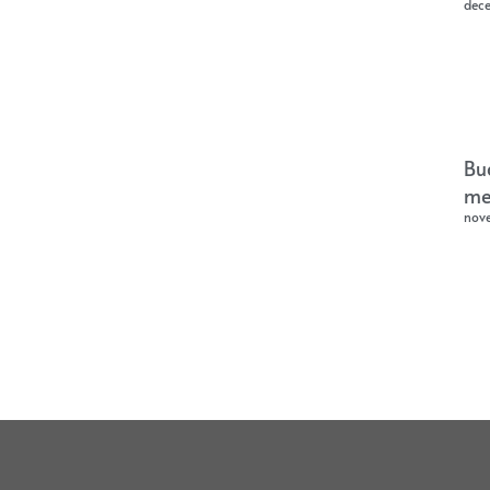
dec
Bu
me
nov