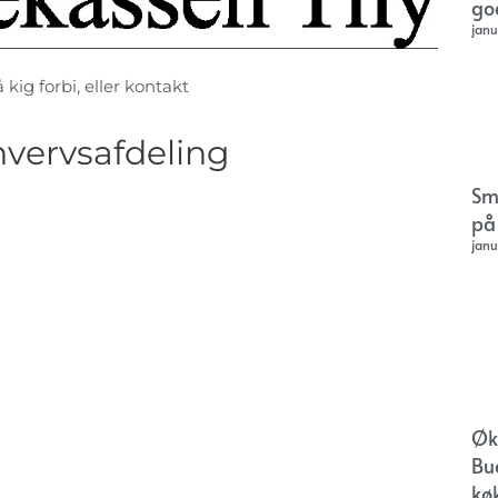
go
janu
kig forbi, eller kontakt
hvervsafdeling
Sm
på
janu
Øk
Bu
kø