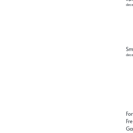
dec
Sm
dec
Fo
Fr
Ga