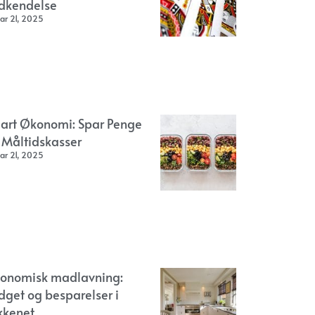
dkendelse
ar 21, 2025
art Økonomi: Spar Penge
 Måltidskasser
ar 21, 2025
onomisk madlavning:
dget og besparelser i
kkenet