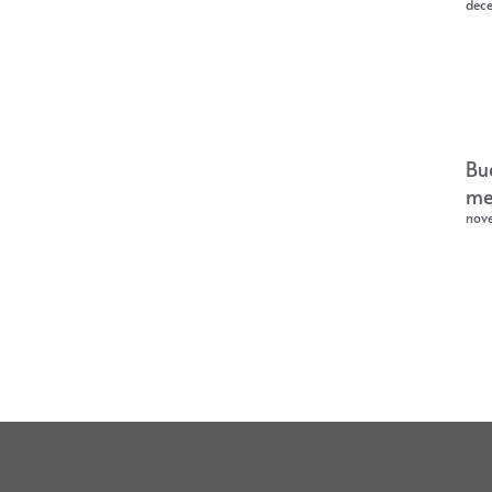
dec
Bu
me
nov