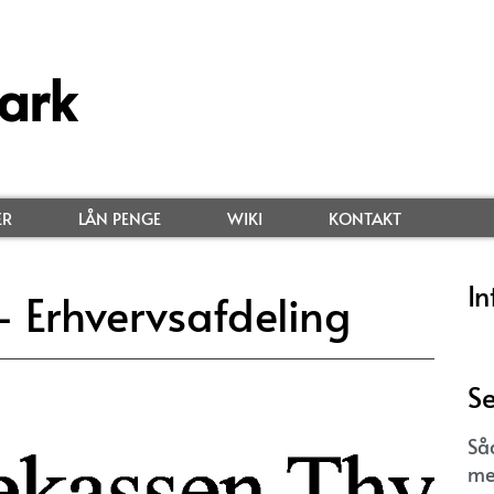
ark
ER
LÅN PENGE
WIKI
KONTAKT
In
 Erhvervsafdeling
Se
Så
me