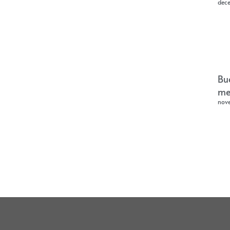
dec
Bu
me
nov