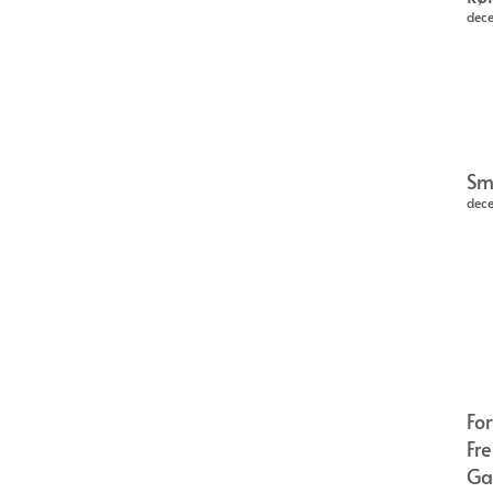
dec
Sm
dec
Fo
Fr
Ga