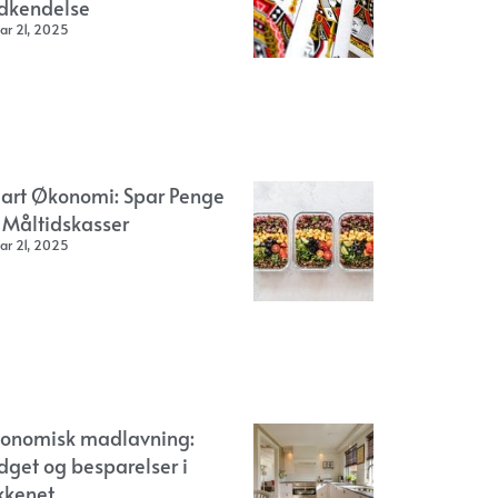
dkendelse
ar 21, 2025
art Økonomi: Spar Penge
 Måltidskasser
ar 21, 2025
onomisk madlavning:
dget og besparelser i
kkenet