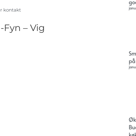
go
janu
er kontakt
-Fyn – Vig
Sm
på
janu
Øk
Bu
kø