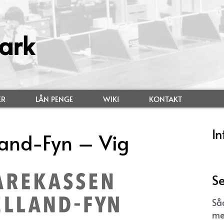
ark
ER
LÅN PENGE
WIKI
KONTAKT
In
land-Fyn – Vig
Se
Så
me