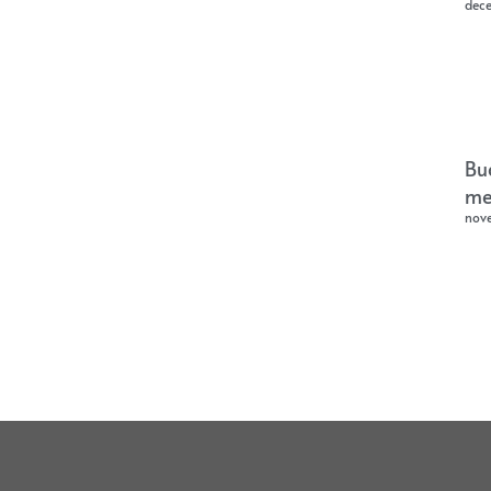
dec
Bu
me
nov