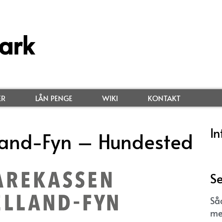
ark
ER
LÅN PENGE
WIKI
KONTAKT
In
land-Fyn – Hundested
Se
Så
me