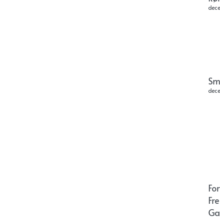
dec
Sm
dec
Fo
Fr
Ga