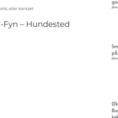
go
janu
rbi, eller kontakt
d-Fyn – Hundested
Sm
på
janu
Øk
Bu
kø