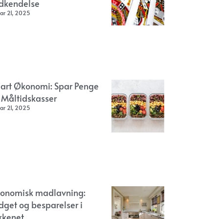
dkendelse
ar 21, 2025
art Økonomi: Spar Penge
 Måltidskasser
ar 21, 2025
onomisk madlavning:
dget og besparelser i
kkenet