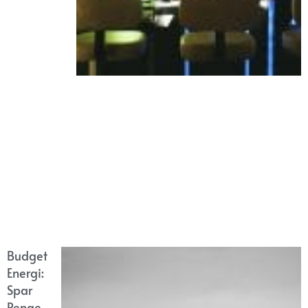
Budget
Energi:
Spar
Penge