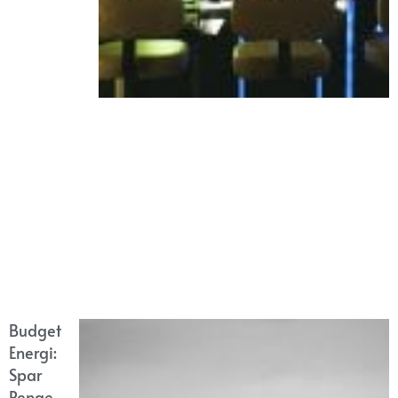
Budget
Energi:
Spar
Penge