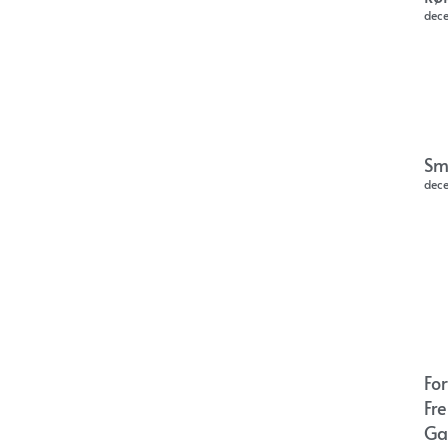
dec
Sm
dec
Fo
Fr
Ga