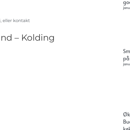
go
janu
, eller kontakt
and – Kolding
Sm
på
janu
Øk
Bu
kø