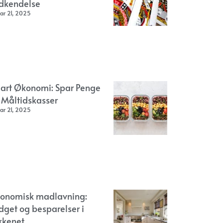
dkendelse
ar 21, 2025
art Økonomi: Spar Penge
 Måltidskasser
ar 21, 2025
onomisk madlavning:
dget og besparelser i
kkenet