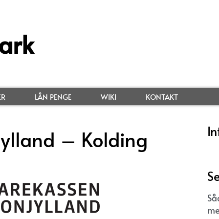
ark
ER
LÅN PENGE
WIKI
KONTAKT
In
ylland – Kolding
Se
Så
me