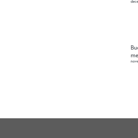
dec
Bu
me
nov