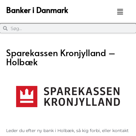
Banker i Danmark
Sparekassen Kronjylland –
Holbæk
Leder du efter ny bank i Holbæk, så kig forbi, eller kontakt