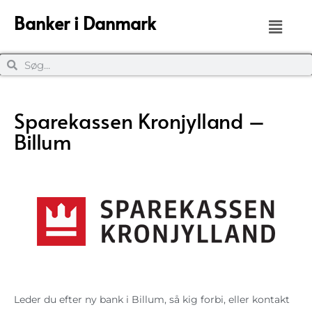
Banker i Danmark
Sparekassen Kronjylland –
Billum
Leder du efter ny bank i Billum, så kig forbi, eller kontakt