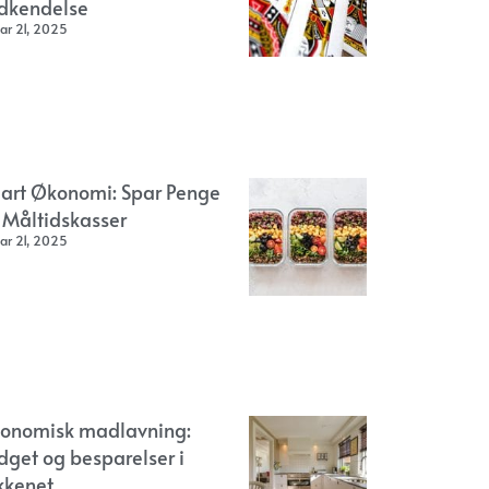
dkendelse
ar 21, 2025
art Økonomi: Spar Penge
 Måltidskasser
ar 21, 2025
onomisk madlavning:
dget og besparelser i
kkenet