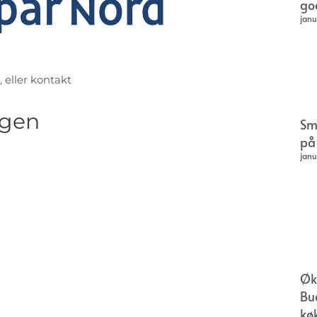
go
janu
, eller kontakt
agen
Sm
på
janu
Øk
Bu
kø