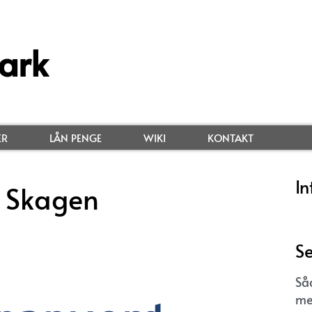
ark
ER
LÅN PENGE
WIKI
KONTAKT
In
 Skagen
Se
Så
me