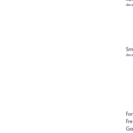
dec
Sm
dec
Fo
Fr
Ga