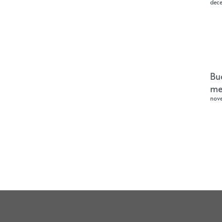
dec
Bu
me
nov