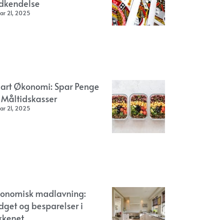
dkendelse
ar 21, 2025
art Økonomi: Spar Penge
 Måltidskasser
ar 21, 2025
onomisk madlavning:
dget og besparelser i
kkenet