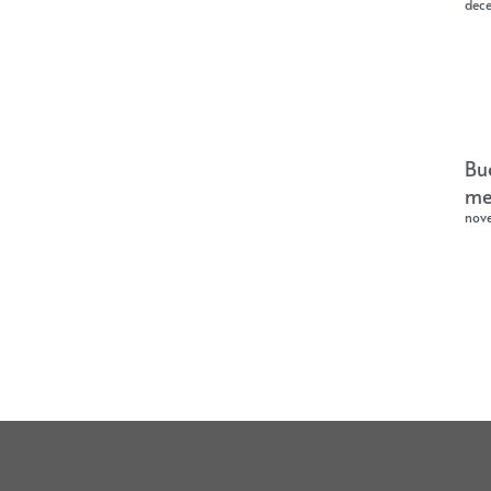
dec
Bu
me
nov