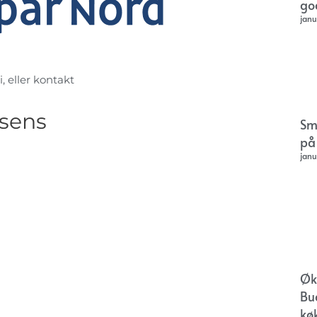
go
janu
, eller kontakt
rsens
Sm
på
janu
Øk
Bu
kø