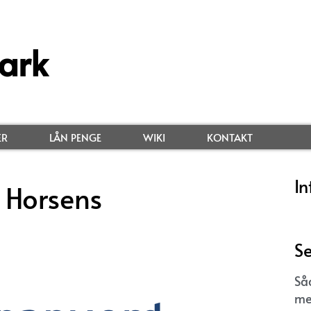
ark
ER
LÅN PENGE
WIKI
KONTAKT
In
 Horsens
Se
Så
me