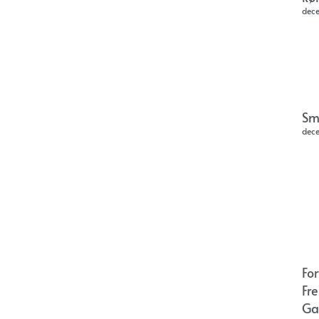
dec
Sm
dec
Fo
Fr
Ga