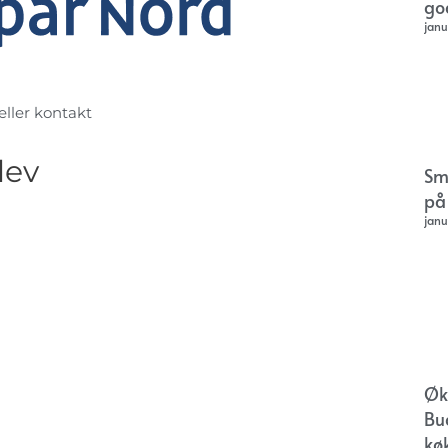
go
janu
 eller kontakt
lev
Sm
på
janu
Øk
Bu
kø