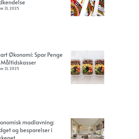
dkendelse
ar 21, 2025
art Økonomi: Spar Penge
 Måltidskasser
ar 21, 2025
onomisk madlavning:
dget og besparelser i
kkenet