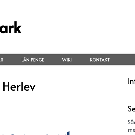
ark
ER
LÅN PENGE
WIKI
KONTAKT
In
 Herlev
Se
Så
me