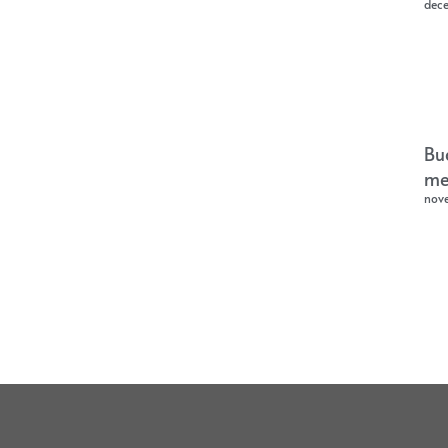
dec
Bu
me
nov