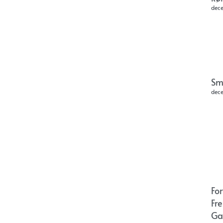
dec
Sm
dec
Fo
Fr
Ga