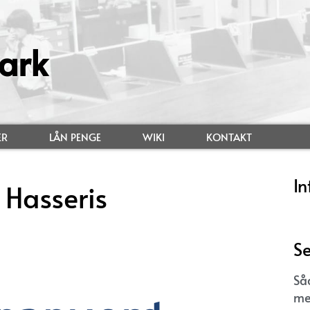
ark
ER
LÅN PENGE
WIKI
KONTAKT
In
 Hasseris
Se
Så
me