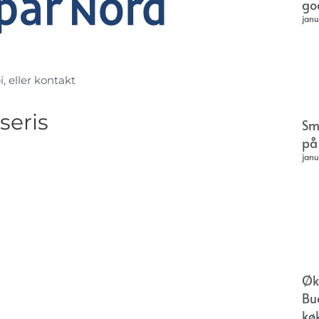
go
janu
i, eller kontakt
seris
Sm
på
janu
Øk
Bu
kø