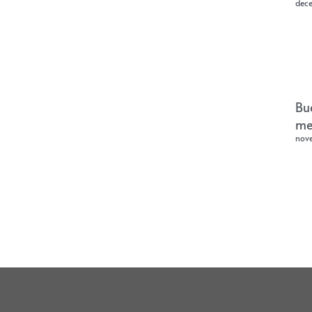
dec
Bu
me
nov