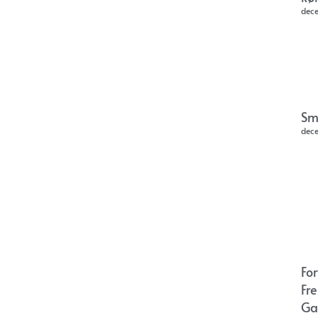
dec
Sm
dec
Fo
Fr
Ga