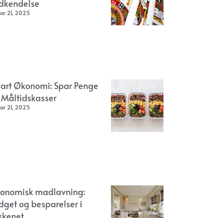
dkendelse
ar 21, 2025
art Økonomi: Spar Penge
 Måltidskasser
ar 21, 2025
onomisk madlavning:
dget og besparelser i
kkenet