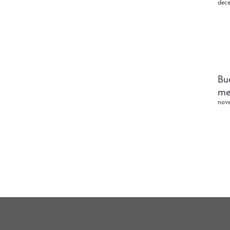
dec
Bu
me
nov