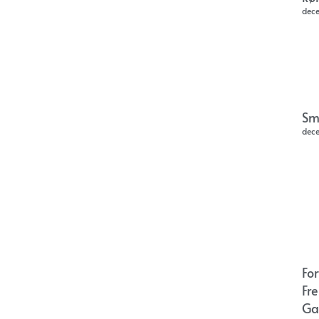
dec
Sm
dec
Fo
Fr
Ga