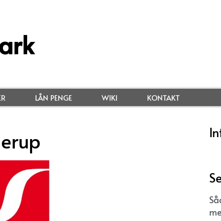
ark
ER
LÅN PENGE
WIKI
KONTAKT
In
lerup
Se
Så
me