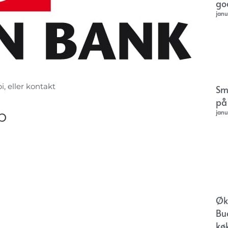
go
janu
i, eller kontakt
Sm
på
p
janu
Øk
Bu
kø