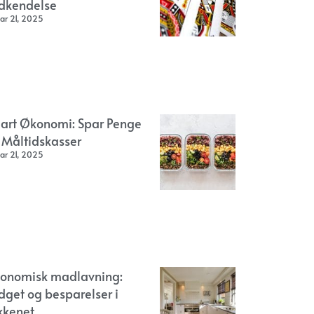
dkendelse
ar 21, 2025
art Økonomi: Spar Penge
 Måltidskasser
ar 21, 2025
onomisk madlavning:
dget og besparelser i
kkenet