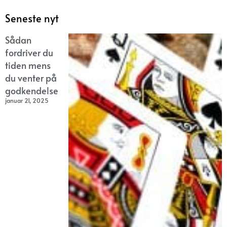
Seneste nyt
Sådan
fordriver du
tiden mens
du venter på
godkendelse
januar 21, 2025