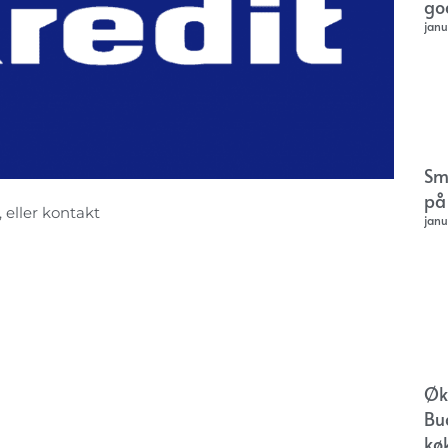
go
janu
Sm
på
, eller kontakt
janu
Øk
Bu
kø