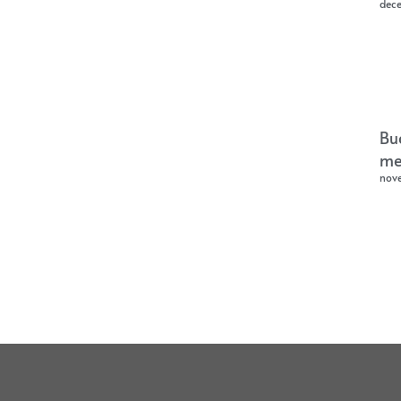
dec
Bu
me
nov