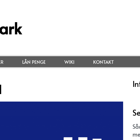
ark
ER
LÅN PENGE
WIKI
KONTAKT
In
d
Se
Så
me