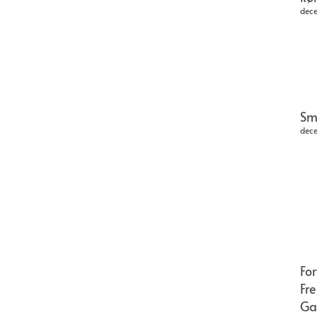
dec
Sm
dec
Fo
Fr
Ga