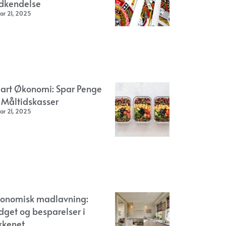
dkendelse
ar 21, 2025
art Økonomi: Spar Penge
 Måltidskasser
ar 21, 2025
onomisk madlavning:
dget og besparelser i
kkenet