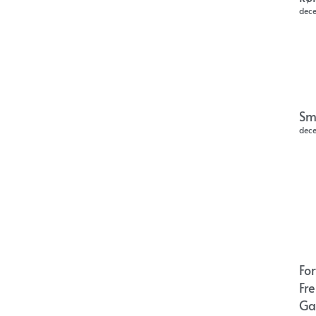
dec
Sm
dec
Fo
Fr
Ga