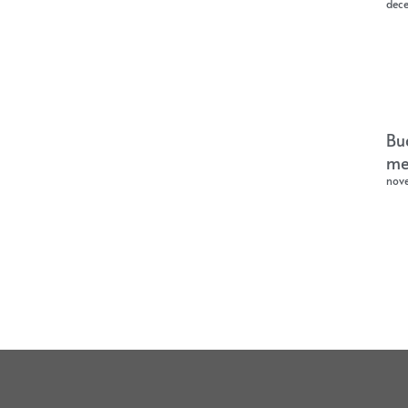
dec
Bu
me
nov