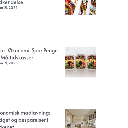
dkendelse
ar 21, 2025
art Økonomi: Spar Penge
 Måltidskasser
ar 21, 2025
onomisk madlavning:
dget og besparelser i
kkenet