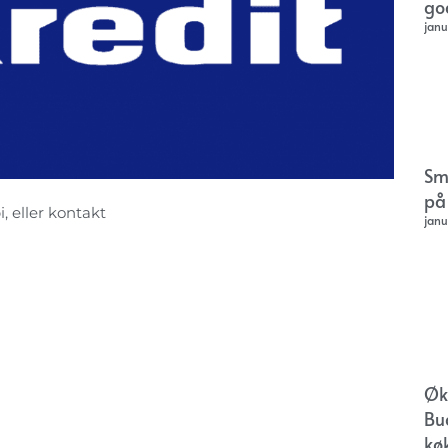
go
janu
Sm
på
, eller kontakt
janu
Øk
Bu
kø