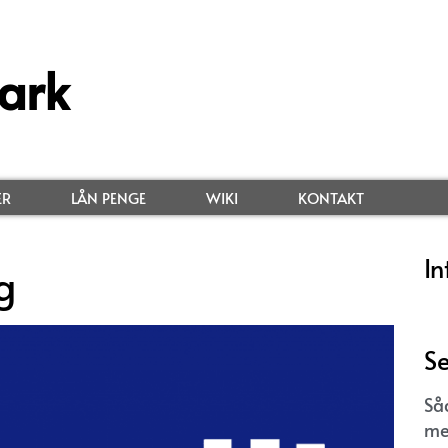
ark
ER
LÅN PENGE
WIKI
KONTAKT
In
g
Se
Så
me