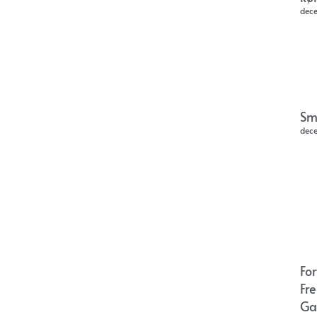
dec
Sm
dec
Fo
Fr
Ga