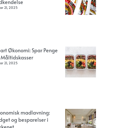
dkendelse
ar 21, 2025
art Økonomi: Spar Penge
 Måltidskasser
ar 21, 2025
onomisk madlavning:
dget og besparelser i
kkenet