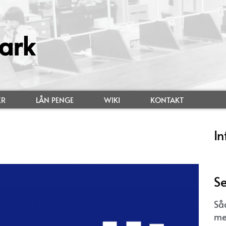
ark
ER
LÅN PENGE
WIKI
KONTAKT
In
Se
Så
me