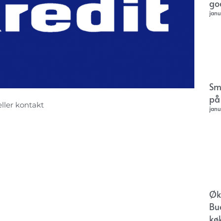
go
janu
Sm
på
eller kontakt
janu
Øk
Bu
kø