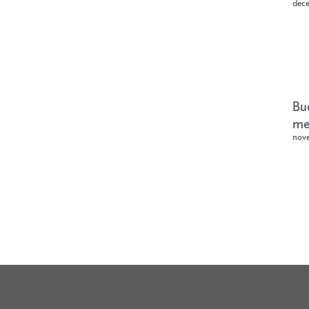
dec
Bu
me
nov