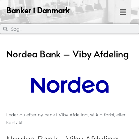
Banker i Danmark
Nordea Bank – Viby Afdeling
Leder du efter ny bank i Viby Afdeling, så kig forbi, eller
kontakt