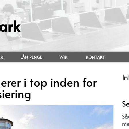
ark
ER
LÅN PENGE
WIKI
KONTAKT
In
rer i top inden for
iering
Se
Så
me