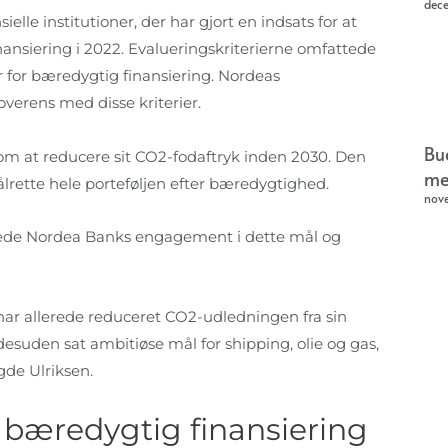
dec
lle institutioner, der har gjort en indsats for at
ansiering i 2022. Evalueringskriterierne omfattede
r for bæredygtig finansiering. Nordeas
erens med disse kriterier.
Bu
om at reducere sit CO2-fodaftryk inden 2030. Den
me
målrette hele porteføljen efter bæredygtighed.
nov
tede Nordea Banks engagement i dette mål og
I har allerede reduceret CO2-udledningen fra sin
desuden sat ambitiøse mål for shipping, olie og gas,
gde Ulriksen.
l bæredygtig finansiering