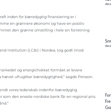
dec
raft inden for bæredygtig finansiering er i
mme en grønnere økonomi og have en positiv
emmet den grønne omstilling i hele sin forretning
Sm
dec
and Institution (LC&I) i Nordea, tog godt imod
å markedet og energichokket formået at levere
dig hævet ufrugtbar bæredygtighed,” sagde Persson.
rkendt vores lederskab indenfor bæredygtig
Fo
 vi som den eneste nordiske bank får en regional pris.
Fr
ånd.”
Ga