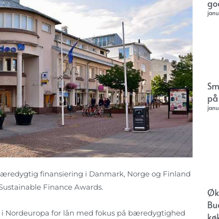
go
janu
Sm
på
janu
redygtig finansiering i Danmark, Norge og Finland
 i Sustainable Finance Awards.
Øk
Bu
 i Nordeuropa for lån med fokus på bæredygtighed
kø