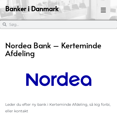
Banker i Danmark
Nordea Bank – Kerteminde
Afdeling
Leder du efter ny bank i Kerteminde Afdeling, så kig forbi,
eller kontakt