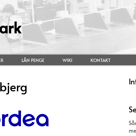
ark
ER
LÅN PENGE
WIKI
KONTAKT
In
bjerg
Se
Så
me