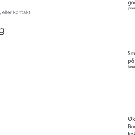
go
janu
, eller kontakt
rg
Sm
på
janu
Øk
Bu
kø