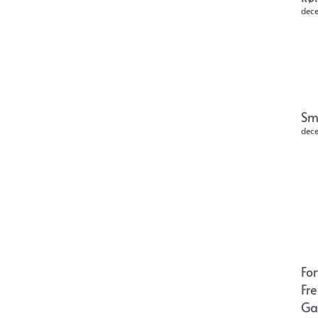
dec
Sm
dec
Fo
Fr
Ga