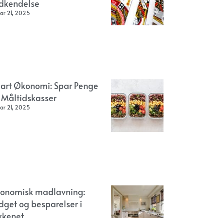
dkendelse
ar 21, 2025
art Økonomi: Spar Penge
 Måltidskasser
ar 21, 2025
onomisk madlavning:
dget og besparelser i
kkenet