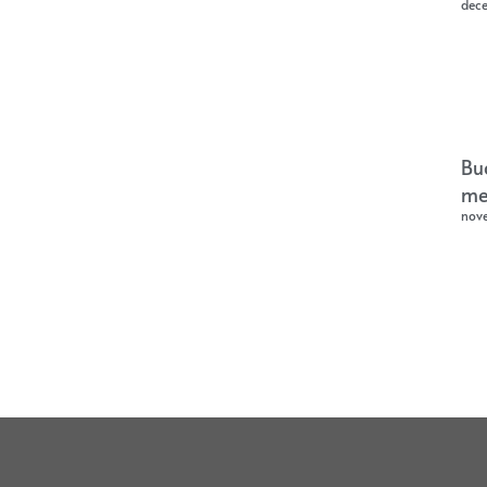
dec
Bu
me
nov