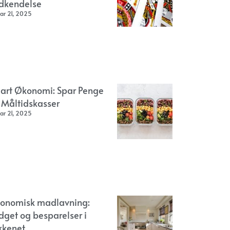
dkendelse
ar 21, 2025
art Økonomi: Spar Penge
 Måltidskasser
ar 21, 2025
onomisk madlavning:
dget og besparelser i
kkenet