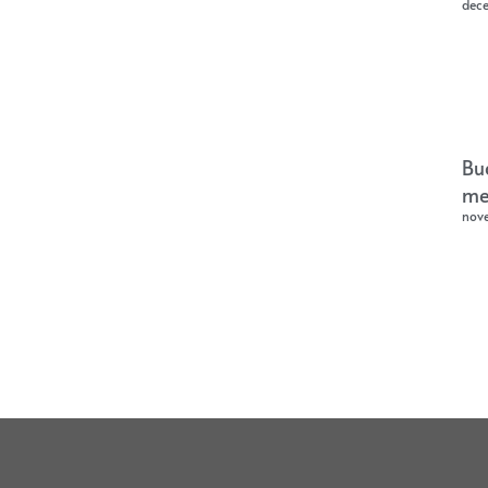
dec
Bu
me
nov