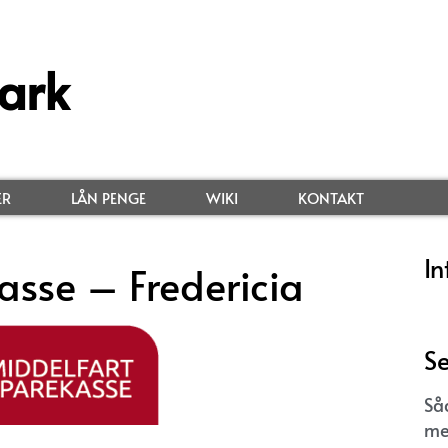
ark
ER
LÅN PENGE
WIKI
KONTAKT
In
asse – Fredericia
Se
Så
me