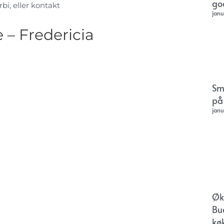
go
rbi, eller kontakt
janu
 – Fredericia
Sm
på
janu
Øk
Bu
kø