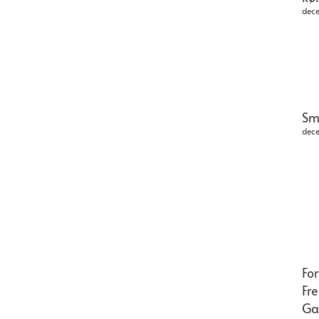
dec
Sm
dec
Fo
Fr
Ga