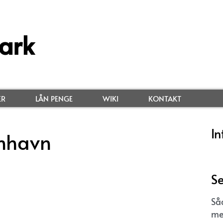
ark
ER
LÅN PENGE
WIKI
KONTAKT
In
nhavn
Se
Så
me