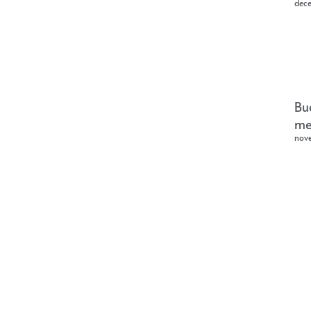
dec
Bu
me
nov