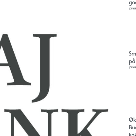
go
janu
Sm
på
janu
Øk
Bu
kø