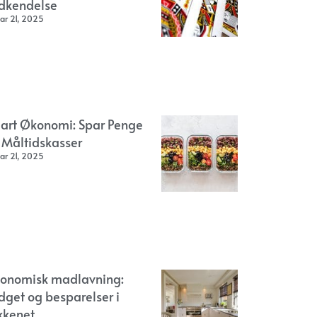
dkendelse
ar 21, 2025
art Økonomi: Spar Penge
 Måltidskasser
ar 21, 2025
onomisk madlavning:
dget og besparelser i
kkenet