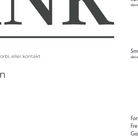
dec
Sm
orbi, eller kontakt
dec
vn
Fo
Fr
Ga